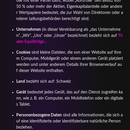
olle mit einer Partei steht, wobei „Kontrolle“ den Besitz von
50 % oder mehr der Aktien, Eigenkapitalanteile oder andere
r Wertpapiere bedeutet, die zur Wahl von Direktoren oder a
nderer Leitungsbehörden berechtigt sind.
Unternehmen
(in dieser Vereinbarung als „das Unternehme
n“, „Wir“, „Uns“ oder „Unser“ bezeichnet) bezieht sich auf
Th
alen EquiBridge
.
Cookies
sind kleine Dateien, die von einer Website auf Ihre
m Computer, Mobilgerät oder einem anderen Gerät platziert
werden und unter anderem Details Ihrer Browserverlauf au
f dieser Website enthalten.
Land
bezieht sich auf: Schweiz
Gerät
bedeutet jedes Gerät, das auf den Dienst zugreifen ka
nn, wie z. B. ein Computer, ein Mobiltelefon oder ein digitale
s Tablet.
Personenbezogene Daten
sind alle Informationen, die sich a
uf eine identifizierte oder identifizierbare natürliche Person
beziehen.